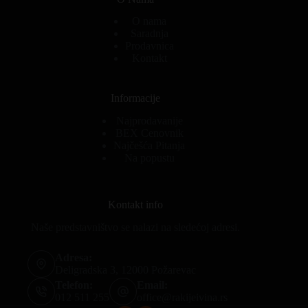
O nama
Saradnja
Prodavnica
Kontakt
Informacije
Najprodavanije
BEX Cenovnik
Najčešća Pitanja
Na popustu
Kontakt info
Naše predstavništvo se nalazi na sledećoj adresi.
Adresa:
Deligradska 3, 12000 Požarevac
Telefon:
Email:
012 511 255
office@rakijeivina.rs