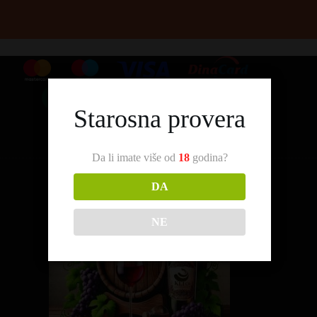
Starosna provera
Da li imate više od
18
godina?
DA
NE