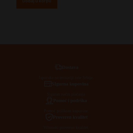
Dodaj u korpu
Dostava
Isporuka na teritoriji cele Srbije.
SIgurna kupovina
Siguran način plaćanja.
Pomoć i podrška
Pomoć prilikom kupovine.
Proveren kvalitet
Vrhunski proveren kvalitet.