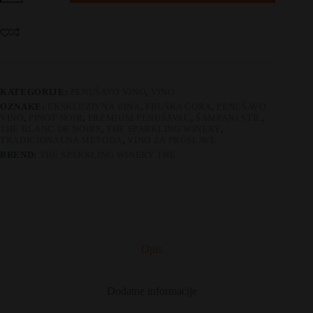
de
noirs
količina
KATEGORIJE:
PENUŠAVO VINO
,
VINO
OZNAKE:
EKSKLUZIVNA VINA
,
FRUŠKA GORA
,
PENUŠAVO
VINO
,
PINOT NOIR
,
PREMIUM PENUŠAVAC
,
ŠAMPANJ STIL
,
THE BLANC DE NOIRS
,
THE SPARKLING WINERY
,
TRADICIONALNA METODA
,
VINO ZA PROSLAVE
BREND:
THE SPARKLING WINERY THE
Opis
Dodatne informacije