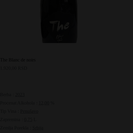
The Blanc de noirs
1.920,00
RSD
Berba
:
2023
Procenat Alkohola
:
12,00
%
Tip Vina
:
Penušavo
Zapremina
:
0,75
L
Zemlja Porekla
:
Srbija