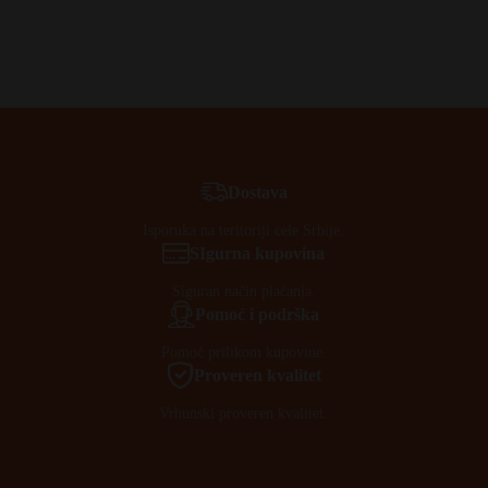
Dostava
Isporuka na teritoriji cele Srbije.
SIgurna kupovina
Siguran način plaćanja.
Pomoć i podrška
Pomoć prilikom kupovine.
Proveren kvalitet
Vrhunski proveren kvalitet.