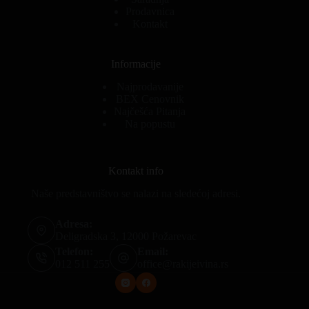
Prodavnica
Kontakt
Informacije
Najprodavanije
BEX Cenovnik
Najčešća Pitanja
Na popustu
Kontakt info
Naše predstavništvo se nalazi na sledećoj adresi.
Adresa:
Deligradska 3, 12000 Požarevac
Telefon:
Email:
012 511 255
office@rakijeivina.rs