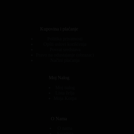
Kupovina i plaćanje
Politika privatnosti
Opšti uslovi korišćenja
Povrat sredstava
Pravo na odustajanje (obrazac)
Načini plaćanja
Moj Nalog
Moj nalog
Lista želja
Moja Korpa
O Nama
O nama
Saradnja