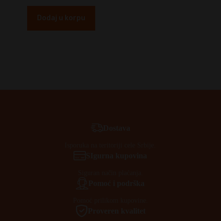
cena
cena
je
je:
Dodaj u korpu
bila:
2.700,00 RSD.
3.000,00 RSD.
Dostava
Isporuka na teritoriji cele Srbije.
SIgurna kupovina
Siguran način plaćanja.
Pomoć i podrška
Pomoć prilikom kupovine.
Proveren kvalitet