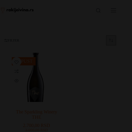
Skip
to
content
FILTER
POPUST
The Sparkling Winery
THE
2.700,00
RSD
Originalna
Trenutna
3.000,00
RSD