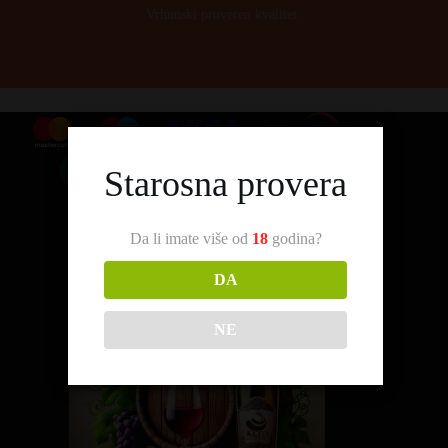
Vrhunski proveren kvalitet.
Starosna provera
Da li imate više od
18
godina?
DA
NE