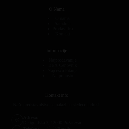
O Nama
O nama
Saradnja
Prodavnica
Kontakt
Informacije
Najprodavanije
BEX Cenovnik
Najčešća Pitanja
Na popustu
Kontakt info
Naše predstavništvo se nalazi na sledećoj adresi.
Adresa:
Deligradska 3, 12000 Požarevac
Telefon:
Email: