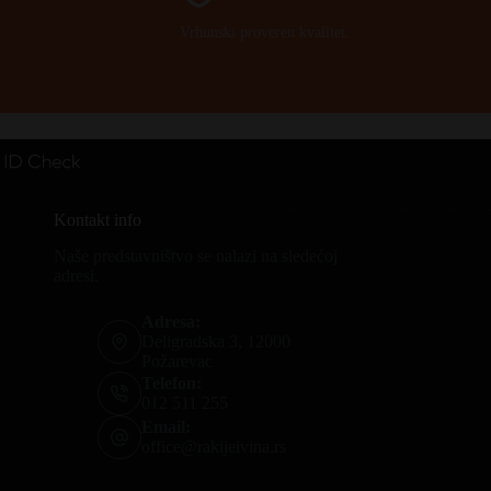
Vrhunski proveren kvalitet.
Kontakt info
Naše predstavništvo se nalazi na sledećoj
adresi.
Adresa:
Deligradska 3, 12000
Požarevac
Telefon:
012 511 255
Email:
office@rakijeivina.rs