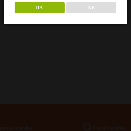
DA
NE
Igurna kupovina
Pomoć i podrška