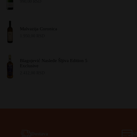
990,00
RSD
Malvazija Coronica
1.950,00
RSD
Blagojević Nasleđe Šljiva Edition 5
Exclusive
2.412,00
RSD
Dostava
S