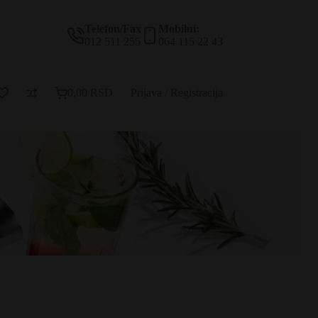
Telefon/Fax
Mobilni:
012 511 255
064 115 22 43
0,00
RSD
Prijava / Registracija
Korpa
za
kupovinu