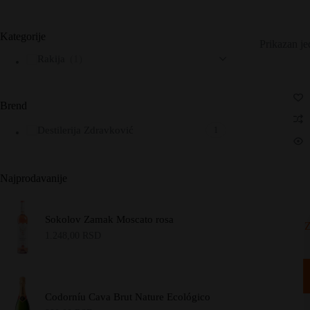
Kategorije
Prikazan je
Rakija
(1)
Brend
Destilerija Zdravković
1
Najprodavanije
Sokolov Zamak Moscato rosa
Z
1.248,00
RSD
Codorníu Cava Brut Nature Ecológico