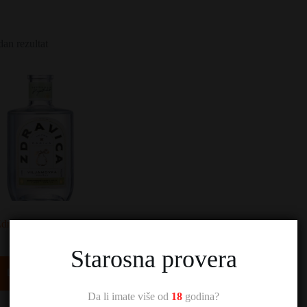
dan rezultat
dravković Zdravica
2.250,00
RSD
Starosna provera
Dodaj u korpu
Da li imate više od
18
godina?