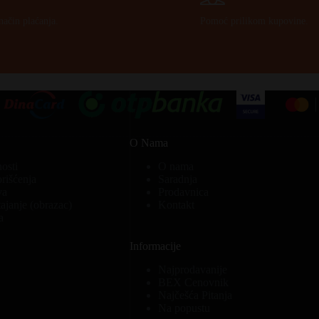
način plaćanja.
Pomoć prilikom kupovine.
O Nama
nosti
O nama
orišćenja
Saradnja
va
Prodavnica
ajanje (obrazac)
Kontakt
a
Informacije
Najprodavanije
BEX Cenovnik
Najčešća Pitanja
Na popustu