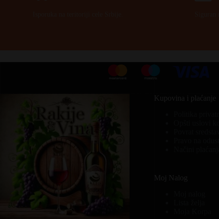
Isporuka na teritoriji cele Srbije.
Siguran 
Kupovina i plaćanje
Politika privat
Opšti uslovi k
Povrat sredsta
Pravo na odust
Načini plaćanj
Moj Nalog
Moj nalog
Lista želja
Moja Korpa