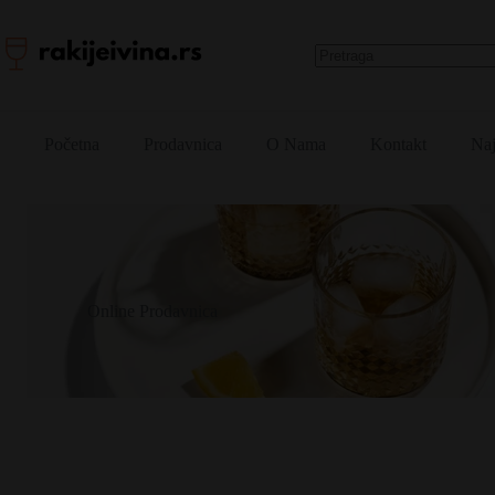
Skip
to
content
No
results
Početna
Prodavnica
O Nama
Kontakt
Naj
Online Prodavnica