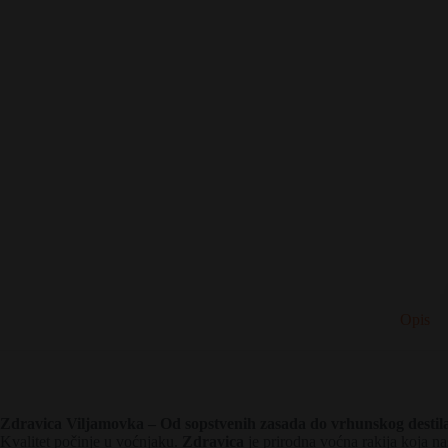
Opis
Zdravica Viljamovka – Od sopstvenih zasada do vrhunskog destil
Kvalitet počinje u voćnjaku.
Zdravica
je prirodna voćna rakija koja na