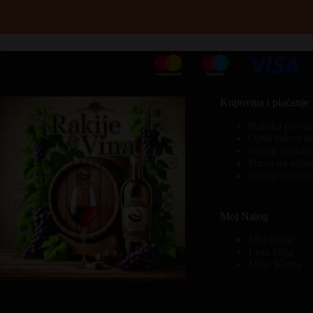
Kupovina i plaćanje
Politika privat
Opšti uslovi k
Povrat sredsta
Pravo na odust
Načini plaćanj
Moj Nalog
Moj nalog
Lista želja
Moja Korpa