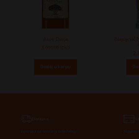
Akov Dunja
Blagojević 
3.009,00
RSD
2.
Dodaj u korpu
Do
Dostava
S
Isporuka na teritoriji cele Srbije.
Siguran 