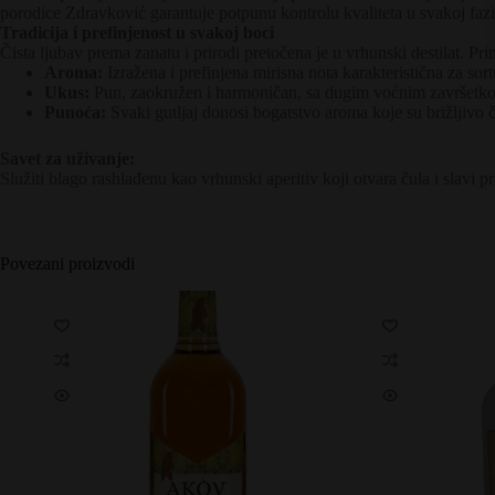
porodice Zdravković garantuje potpunu kontrolu kvaliteta u svakoj fazi
Tradicija i prefinjenost u svakoj boci
Čista ljubav prema zanatu i prirodi pretočena je u vrhunski destilat. P
Aroma:
Izražena i prefinjena mirisna nota karakteristična za sor
Ukus:
Pun, zaokružen i harmoničan, sa dugim voćnim završetk
Punoća:
Svaki gutljaj donosi bogatstvo aroma koje su brižljivo 
Savet za uživanje:
Služiti blago rashlađenu kao vrhunski aperitiv koji otvara čula i slavi p
Povezani proizvodi