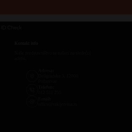
Kontakt info
Naše predstavništvo se nalazi na sledećoj
adresi.
Adresa:
Deligradska 3, 12000
Požarevac
Telefon:
012 511 255
Email:
office@rakijeivina.rs