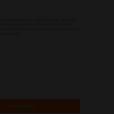
kija proizvedena od pažljivo biranih, isključivo
venih zasada porodice Zdravković. Ova rakija
at po tradicionalnoj recepturi koja ljubomorno čuva
svakoj kapi.
Dodaj u korpu