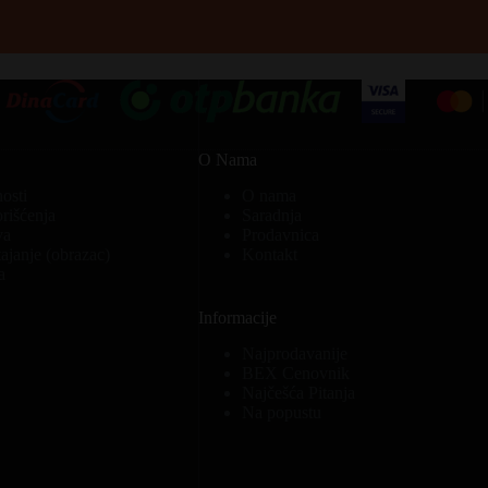
O Nama
nosti
O nama
orišćenja
Saradnja
va
Prodavnica
ajanje (obrazac)
Kontakt
a
Informacije
Najprodavanije
BEX Cenovnik
Najčešća Pitanja
Na popustu