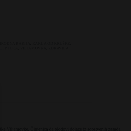
IRODNA RAKIJA
,
RAKIJA OD KRUŠKE
,
ECEPTURA
,
VILJAMOVKA
,
ZDRAVICA
uške Viljamovke. Činjenica da plodovi dolaze iz sopstvenih zasada