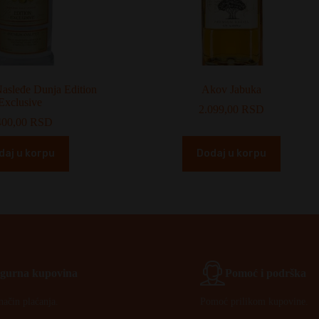
Nasleđe Dunja Edition
Akov Jabuka
Exclusive
2.099,00
RSD
400,00
RSD
daj u korpu
Dodaj u korpu
Igurna kupovina
Pomoć i podrška
način plaćanja.
Pomoć prilikom kupovine.