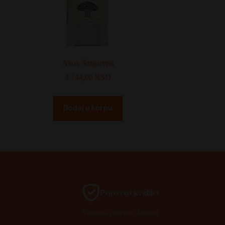
Akov Šargarepa
2.744,00
RSD
Dodaj u korpu
Proveren kvalitet
Vrhunski proveren kvalitet.