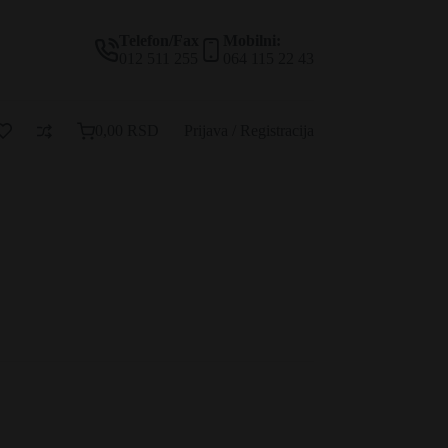
Telefon/Fax
Mobilni:
012 511 255
064 115 22 43
0,00
RSD
Prijava / Registracija
Korpa
za
kupovinu