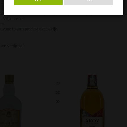
 – od stabla do kazana.
rimenom tradicionalne recepture, proces proizvodnje je usmeren na očuva
tu Viljamovka.
om.
čuvane tokom procesa destilacije.
rave vrednosti.