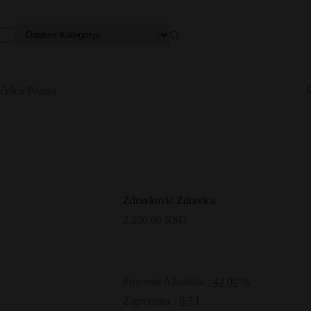
češća Pitanja
Zdravković Zdravica
2.250,00
RSD
Procenat Alkohola
:
42,00
%
Zapremina
:
0,7
L