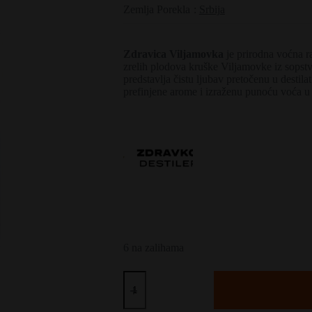
Zemlja Porekla
:
Srbija
Zdravica Viljamovka
je prirodna voćna ra
zrelih plodova kruške Viljamovke iz sopst
predstavlja čistu ljubav pretočenu u destil
prefinjene arome i izraženu punoću voća u 
6 na zalihama
Zdravković
Zdravica
količina