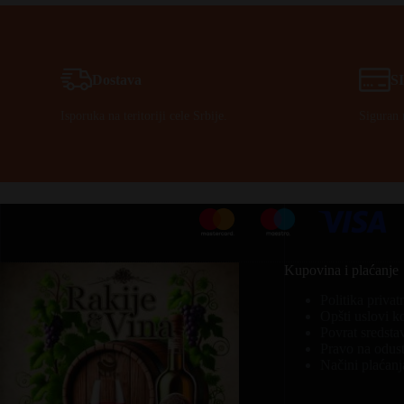
Dostava
S
Isporuka na teritoriji cele Srbije.
Siguran 
Kupovina i plaćanje
Politika privat
Opšti uslovi k
Povrat sredsta
Pravo na odust
Načini plaćanj