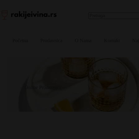
Skip
to
content
No
results
Početna
Prodavnica
O Nama
Kontakt
Naj
Online Prodavnica