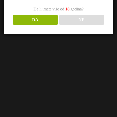
Da li imate više od
18
godina?
DA
NE