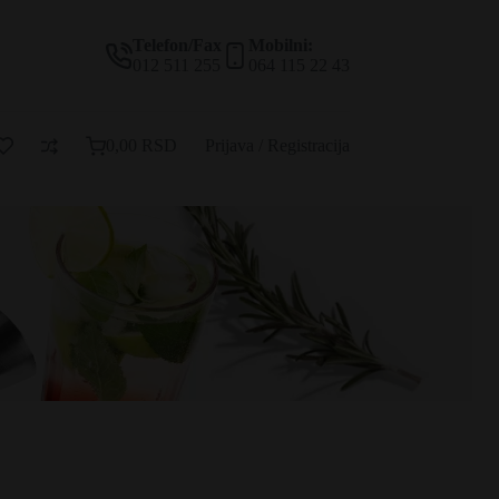
Telefon/Fax
Mobilni:
012 511 255
064 115 22 43
0,00
RSD
Prijava / Registracija
Korpa
za
kupovinu