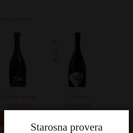
e svih 2 rezultata
The Blanc de noirs
The Morava
1.920,00
RSD
2.400,00
RSD
Dodaj u korpu
Dodaj u korpu
Starosna provera