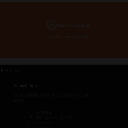
Proveren kvalitet
Vrhunski proveren kvalitet.
Kontakt info
Naše predstavništvo se nalazi na sledećoj
adresi.
Adresa:
Deligradska 3, 12000
Požarevac