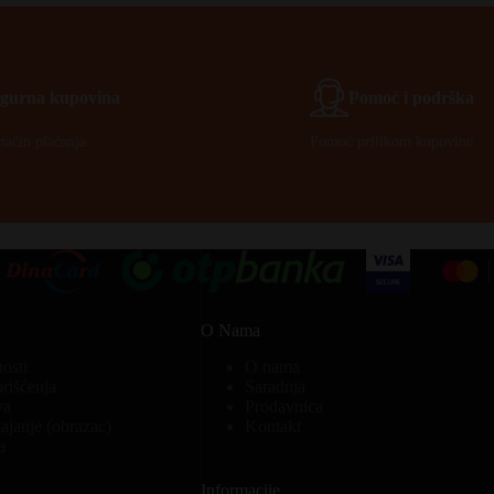
Igurna kupovina
Pomoć i podrška
način plaćanja.
Pomoć prilikom kupovine.
O Nama
nosti
O nama
orišćenja
Saradnja
va
Prodavnica
ajanje (obrazac)
Kontakt
a
Informacije