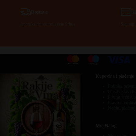
Dostava
S
Isporuka na teritoriji cele Srbije.
Siguran 
Kupovina i plaćanje
Politika privat
Opšti uslovi k
Povrat sredsta
Pravo na odust
Načini plaćanj
Moj Nalog
Moj nalog