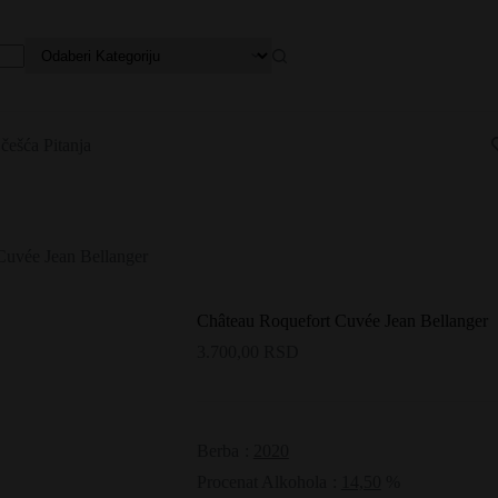
češća Pitanja
Cuvée Jean Bellanger
Château Roquefort Cuvée Jean Bellanger
3.700,00
RSD
Berba
:
2020
Procenat Alkohola
:
14,50
%