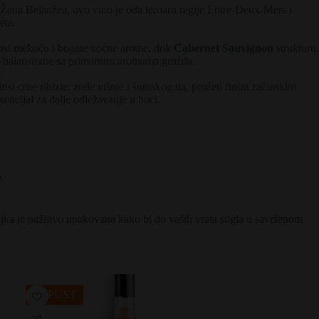
 Žana Belanžea, ovo vino je oda teroaru regije Entre-Deux-Mers i
eta.
si mekoću i bogate voćne arome, dok
Cabernet Sauvignon
strukturu,
eno balansirane sa primarnim aromama grožđa.
i crne ribizle, zrele višnje i šumskog tla, prožeti finim začinskim
encijal za dalje odležavanje u boci.
.
ljka je pažljivo upakovana kako bi do vaših vrata stigla u savršenom
POPUST