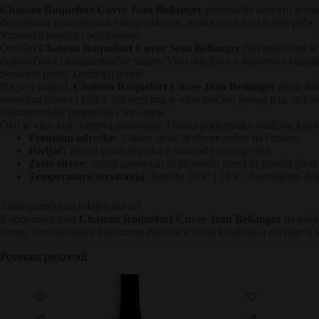
Chateau Roquefort Cuvee Jean Bellanger
predstavlja sam vrh ponud
decenijama posvećenosti vinogradarstvu. Svaka boca nosi u sebi pečat i
Vrhunska kupaža i odležavanje
Ono što
Chateau Roquefort Cuvee Jean Bellanger
čini posebnim je 
dugovečnost i karakteristične tanine. Vino odležava u hrastovim buradi
Senzorni profil: Doživljaj u čaši
Na prvi pogled,
Chateau Roquefort Cuvee Jean Bellanger
pleni dub
tonovima bibera i kedra. Na nepcima je vino moćno, punog tela, sa bar
Gastronomske preporuke i serviranje
Ovo je vino koje zahteva poštovanje i hranu podjednako snažnog kara
Premium odreske:
T-bone steak ili ribeye pečen na ćumuru.
Divljač:
Jelenji gulaš ili patka u sosu od crvenog vina.
Zrele sireve:
Stariji parmezan ili plemeniti sirevi sa plavim ples
Temperatura serviranja:
Između 16°C i 18°C. Savetujemo dekant
Zašto poručiti na rakijeivina.rs?
Kupovinom vina
Chateau Roquefort Cuvee Jean Bellanger
na našoj
stanju. Unesite dašak luksuznog Bordoa u svoju kolekciju i uživajte u vin
Povezani proizvodi