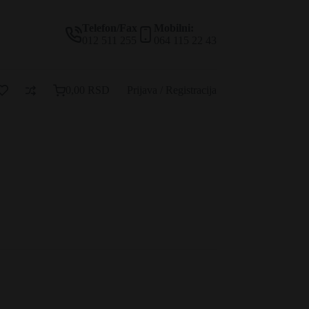
Telefon/Fax
Mobilni:
012 511 255
064 115 22 43
0,00
RSD
Prijava / Registracija
Korpa
za
kupovinu