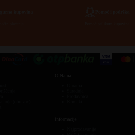
Igurna kupovina
Pomoć i podrška
način plaćanja.
Pomoć prilikom kupovine.
O Nama
nosti
O nama
orišćenja
Saradnja
va
Prodavnica
ajanje (obrazac)
Kontakt
a
Informacije
Najprodavanije
BEX Cenovnik