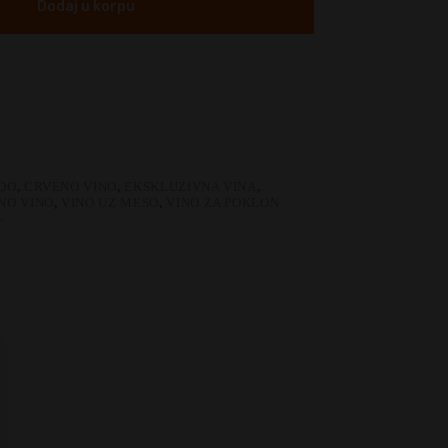
Dodaj u korpu
DO
,
CRVENO VINO
,
EKSKLUZIVNA VINA
,
NO VINO
,
VINO UZ MESO
,
VINO ZA POKLON
T