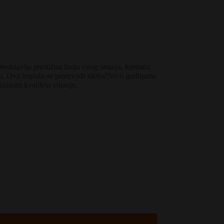
dstavlja prestižnu liniju ovog imanja, kreiranu
u. Ova kupaža se proizvodi isključivo u godinama
razom kvaliteta vinarije.