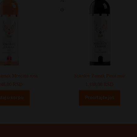
amak Moscato rosa
Sokolov Zamak Pinot noir
248,00
RSD
1.188,00
RSD
daj u korpu
Pročitajte još