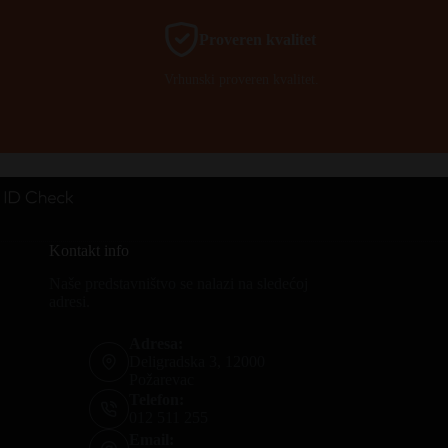
Proveren kvalitet
Vrhunski proveren kvalitet.
Kontakt info
Naše predstavništvo se nalazi na sledećoj
adresi.
Adresa:
Deligradska 3, 12000
Požarevac
Telefon:
012 511 255
Email: