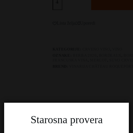
Roquefort
Cuvée
Jean
Bellanger
količina
Lista želja
Uporedi
KATEGORIJE:
CRVENO VINO
,
VINO
OZNAKE:
BERBA 2020
,
BORDEAUX
,
BOR
FRANCUSKA VINA
,
MERLOT
,
SUVO CRVE
BREND:
VINARIJA CHÂTEAU ROQUEFOR
Dodatne informacije
Recenzije (0)
O Brendu
Starosna provera