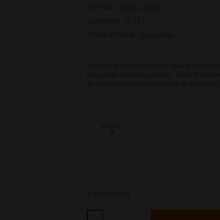
Tip Vina
:
Suvo Crveno
Zapremina
:
0,75
L
Zemlja Porekla
:
Francuska
Château Roquefort Cuvée Jean Bellanger pre
kao omaž osnivaču vinarije, Žanu Belanže
sa izuzetnom berbom i smatra se najvišim iz
2 na zalihama
Château