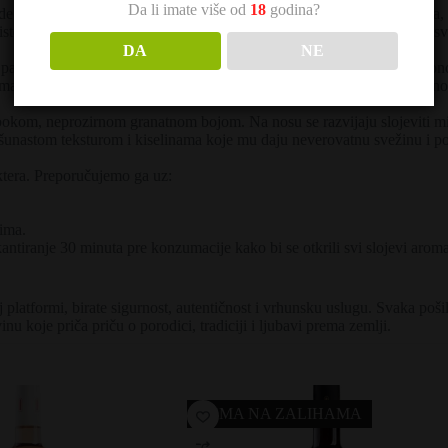
Da li imate više od
18
godina?
e ove čuvene vinarije iz Bordoa. Nazvano u čast vizionara i osnivača,
storije i beskompromisni kvalitet koji prepoznaju kolekcionari širom sv
DA
NE
pažljiva selekcija najstarijih čokota sa poseda. Dominantni
Merlot
dono
ma, što mu daje suptilne note vanile, tosta i plemenitog drveta, savrš
okom, neprozirnom granatnom bojom. Na nosu se razvijaju slojeviti miris
šunastom teksturom i kiselinama koje mu daju neverovatnu svežinu i pot
ktera. Preporučujemo ga uz:
nima.
iranje 30 minuta pre konzumacije kako bi se otkrili svi slojevi aroma
 platformi, birate sigurnost, autentičnost i vrhunsku uslugu. Svaka poši
u koje priča priču o porodici, tradiciji i ljubavi prema zemlji.
NEMA NA ZALIHAMA