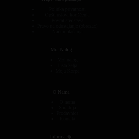
Politika privatnosti
Opšti uslovi korišćenja
Povrat sredstava
Pravo na odustajanje (obrazac)
Načini plaćanja
Moj Nalog
Moj nalog
Lista želja
Moja Korpa
O Nama
O nama
Saradnja
Prodavnica
Kontakt
Informacije