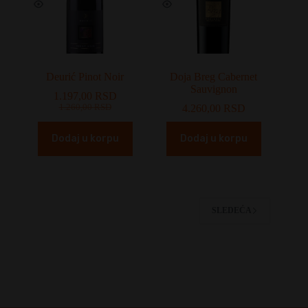
Deurić Pinot Noir
Doja Breg Cabernet
Sauvignon
1.197,00
RSD
Originalna
Trenutna
1.260,00
RSD
4.260,00
RSD
cena
cena
je
je:
Dodaj u korpu
Dodaj u korpu
bila:
1.197,00 RSD.
1.260,00 RSD.
SLEDEĆA