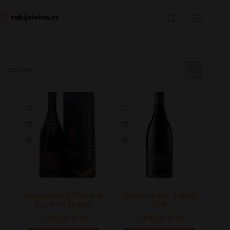
Skip
to
content
FILTER
Aleksandrović Prokupac
Aleksandrović Trijumf
sa poklon kutijom
Noir
1.700,00
RSD
2.100,00
RSD