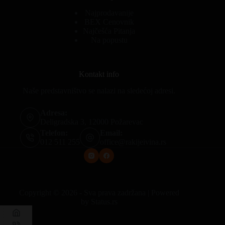
Najprodavanije
BEX Cenovnik
Najčešća Pitanja
Na popustu
Kontakt info
Naše predstavništvo se nalazi na sledećoj adresi.
Adresa:
Deligradska 3, 12000 Požarevac
Telefon:
Email:
012 511 255
office@rakijeivina.rs
Copyright © 2026 - Sva prava zadržana | Powered
by
Status.rs