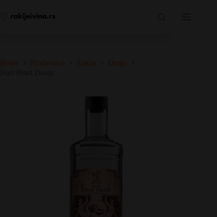
Skip
Stari Hrast Dunja
to
Dodaj u korpu
1.700,00
RSD
content
6 na zalihama
Home
Prodavnica
Rakija
Dunja
Stari Hrast Dunja