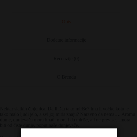
Opis
Dodatne informacije
Recenzije (0)
O Brendu
Nektar slatkih činjenica. Da li išta tako miriše? Ima li voćke koju je
tako malo ljudi jelo, a svi joj miris znaju? Naravno da nema…. Aromu
dunje, dunjevača mora imati, mora i da miriše, ali ne previse…mora
biti od čiste dunje, poput naše dunjevače.