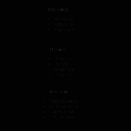
Moj Nalog
Moj nalog
Lista želja
Moja Korpa
O Nama
O nama
Saradnja
Prodavnica
Kontakt
Informacije
Najprodavanije
BEX Cenovnik
Najčešća Pitanja
Na popustu