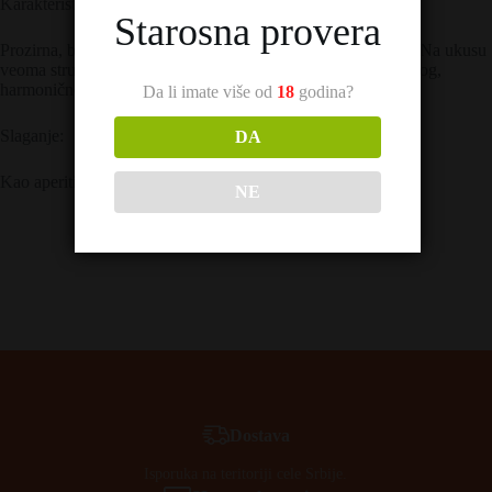
Karakteristike:
Starosna provera
Prozirna, bistra, karakterističnog, ali pritajenog mirisa dunje. Na ukusu
veoma strukturna, puna, zaokružena, duge završnice i prijatnog,
harmoničnog osećaja koji nakon gutljaja ostaje.
Da li imate više od
18
godina?
Slaganje:
DA
Kao aperitiv, ali i uz bela mesa i salate sa prelivima.
NE
Dostava
Isporuka na teritoriji cele Srbije.