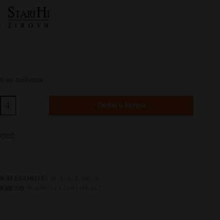
6 na zalihama
Stari
Dodaj u korpu
Hrast
Dunja
količina
KATEGORIJE:
DUNJA
,
RAKIJA
BREND:
PODRUM STARI HRAST