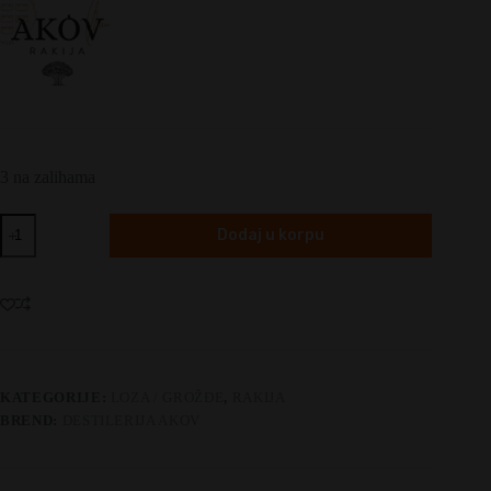
3 na zalihama
Akov
Dodaj u korpu
Grožđe
količina
KATEGORIJE:
LOZA / GROŽĐE
,
RAKIJA
BREND:
DESTILERIJA AKOV