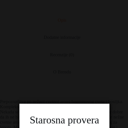
Opis
Dodatne informacije
Recenzije (0)
O Brendu
Prepoznatljiva po nežnoj cvetnoj aromi bagremovog cveta i bosiljka.
Kompleksnog i punog ukusa.
Nekada se dobre stvari čuvaju samo za sebe. A neke su suviše dobre
Starosna provera
da ih ne bismo podelili. Ako imate ukus za lepe stvari, onda će nežne
cvetne arome bagremovog cveta i bosiljka razbuditi vaš osećaj za
lepotu. Mi volimo da kažemo da se kompleksnost njenog punog i