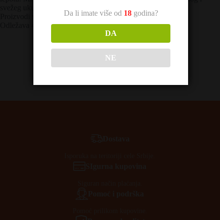
svežeg ukusa prepoznaje kao skladna harmonija.
Da li imate više od
18
godina?
Proizvodi se iz mladog vina.
Odležava 43 meseci u srednje paljenim buradima.
DA
NE
Dostava
Isporuka na teritoriji cele Srbije.
SIgurna kupovina
Siguran način plaćanja.
Pomoć i podrška
Pomoć prilikom kupovine.