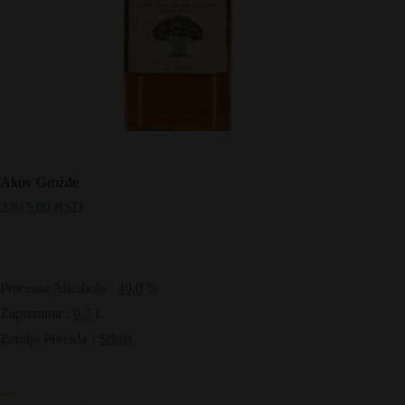
Akov Grožđe
2.815,00
RSD
Procenat Alkohola
:
40,0
%
Zapremina
:
0,7
L
Zemlja Porekla
:
Srbija