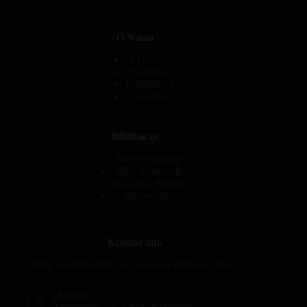
O Nama
O nama
Saradnja
Prodavnica
Kontakt
Informacije
Najprodavanije
BEX Cenovnik
Najčešća Pitanja
Na popustu
Kontakt info
Naše predstavništvo se nalazi na sledećoj adresi.
Adresa: