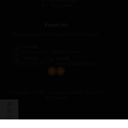
Najčešća Pitanja
Na popustu
Kontakt info
Naše predstavništvo se nalazi na sledećoj adresi.
Adresa:
Deligradska 3, 12000 Požarevac
Telefon:
Email:
012 511 255
office@rakijeivina.rs
Copyright © 2026 - Sva prava zadržana | Powered
by
Status.rs