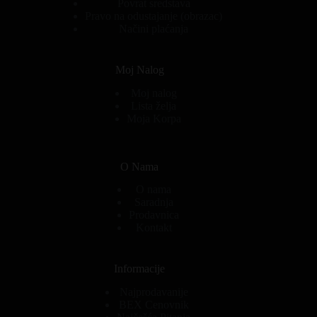
Povrat sredstava
Pravo na odustajanje (obrazac)
Načini plaćanja
Moj Nalog
Moj nalog
Lista želja
Moja Korpa
O Nama
O nama
Saradnja
Prodavnica
Kontakt
Informacije
Najprodavanije
BEX Cenovnik