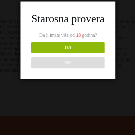
Starosna provera
Matalj Kremen predstavlja majstorski složenu kupažu u kojoj dominira
Cabernet Sauvignon sa 73%, dok Merlot od 19% i Cabernet Franc sa
8% zaokružuju njegov kompleksan karakter. Grožđe dolazi sa
Da li imate više od
18
godina?
sunčanih padina Negotinske krajine, što ovom vinu daje specifičnu
dubinu i mineralnost.
DA
Pored toga, Matalj Kremen se odlikuje aromama crne ribizle, zrele
šljive i diskretnim tonovima začinskog bilja i kedrovine. Zato je ovo
vino omiljeno među poznavaocima koji traže postojane tanine i dugu
NE
završnicu. Takođe, zahvaljujući svom sastavu, ono ima izuzetan
potencijal za odležavanje u boci