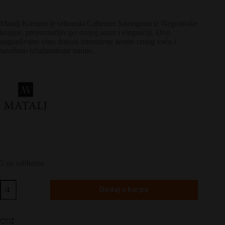
Matalj Kremen je vrhunski Cabernet Sauvignon iz Negotinske
krajine, prepoznatljiv po svojoj snazi i eleganciji. Ovo
nagrađivano vino donosi intenzivne arome crnog voća i
savršeno izbalansirane tanine.
5 na zalihama
Matalj
Dodaj u korpu
Kremen
količina