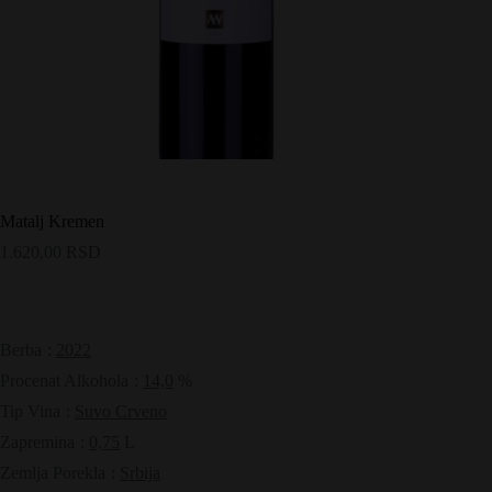
Matalj Kremen
1.620,00
RSD
Berba
:
2022
Procenat Alkohola
:
14,0
%
Tip Vina
:
Suvo Crveno
Zapremina
:
0,75
L
Zemlja Porekla
:
Srbija