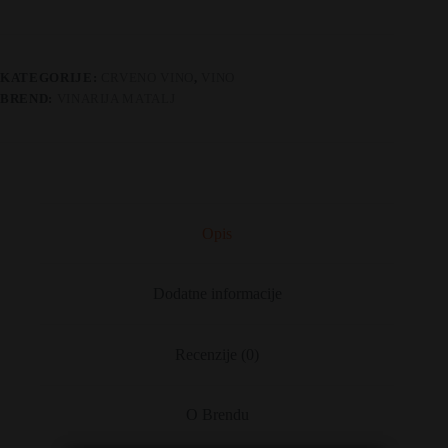
KATEGORIJE:
CRVENO VINO
,
VINO
BREND:
VINARIJA MATALJ
Opis
Dodatne informacije
Recenzije (0)
O Brendu