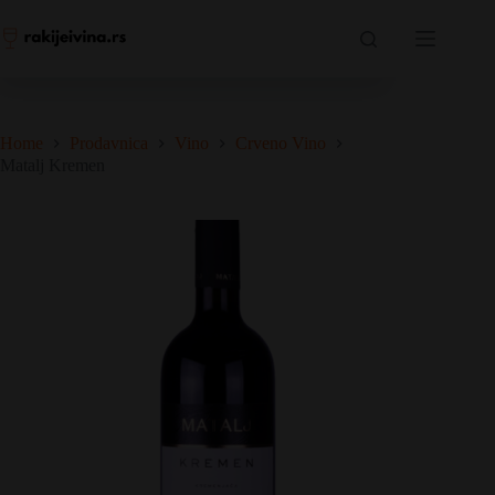
Skip
Matalj Kremen
to
Dodaj u korpu
1.620,00
RSD
content
5 na zalihama
Home
Prodavnica
Vino
Crveno Vino
Matalj Kremen