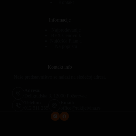
Kontakt
Informacije
Najprodavanije
BEX Cenovnik
Najčešća Pitanja
Na popustu
Kontakt info
Naše predstavništvo se nalazi na sledećoj adresi.
Adresa:
Deligradska 3, 12000 Požarevac
Telefon:
Email:
012 511 255
office@rakijeivina.rs