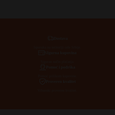
Dostava
Isporuka na teritoriji cele Srbije.
SIgurna kupovina
Siguran način plaćanja.
Pomoć i podrška
Pomoć prilikom kupovine.
Proveren kvalitet
Vrhunski proveren kvalitet.