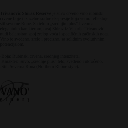
Trivanović Shiraz Reserve
je suvo crveno vino rubinski
crvene boje i izuzetne sortne ekspresije koja verno reflektuje
stil severne Rone. Sa telom „srednjim plus“ i veoma
elegantnim karakterom, ovaj Shiraz iz Vinarije Trivanović
nudi balansiran spoj zrelog voća i specifičnih začinskih nota.
Vino je svedeno, zrelo i precizno, sa solidnim evolutivnim
potencijalom.
-Boja: Rubinski crvena, srednjeg intenziteta.
-Karakter: Suvo, „srednje plus“ telo, svedeno i ukroćeno.
-Stil: Severna Rona (Northern Rhône style).