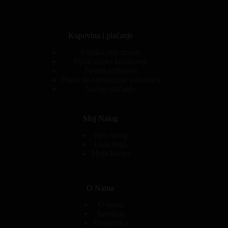
Kupovina i plaćanje
Politika privatnosti
Opšti uslovi korišćenja
Povrat sredstava
Pravo na odustajanje (obrazac)
Načini plaćanja
Moj Nalog
Moj nalog
Lista želja
Moja Korpa
O Nama
O nama
Saradnja
Prodavnica