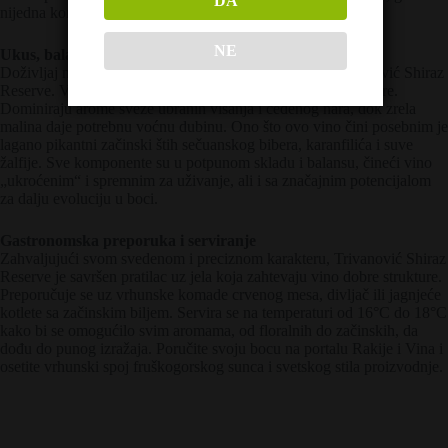
DA
nijedna komponenta ne nadjačava drugu.
NE
Ukus, balans i struktura
Doživljaj na nepcu potvrđuje visoku klasu koju nosi Trivanović Shiraz
Reserve. Vino je suvo, elegantnog karaktera i izvrsne strukture.
Dominiraju arome sveže ubranih višanja i ceđenog nara, dok zrela
malina daje potrebnu voćnu dubinu. Ono što ovo vino čini posebnim je
lagano pikantni začinski štih sečuanskog bibera, karanfilića i suve
žalfije. Sve komponente su u potpunom skladu i balansu, čineći vino
„ukroćenim“ i spremnim za uživanje, ali i sa značajnim potencijalom
za dalju evoluciju u boci.
Gastronomska preporuka i serviranje
Zahvaljujući svom svedenom i preciznom karakteru, Trivanović Shiraz
Reserve je savršen pratilac uz jela koja zahtevaju vino dobre strukture.
Preporučuje se uz vrhunske komade crvenog mesa, divljač ili jagnjeće
kotlete sa začinskim biljem. Servira se na temperaturi od 16°C do 18°C
kako bi se omogućilo svim aromama, od floralnih do začinskih, da
dođu do punog izražaja. Poručite svoju bocu na portalu Rakije i Vina i
osetite vrhunski spoj fruškogorskog sunca i svetskog stila proizvodnje.