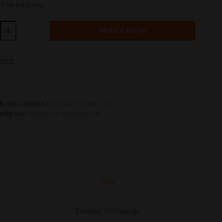
3 na zalihama
Trivanović
Dodaj u korpu
Shiraz
reserve
količina
KATEGORIJE:
CRVENO VINO
,
VINO
BREND:
VINARIJA TRIVANOVIĆ
Opis
Dodatne informacije