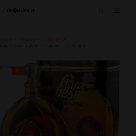
Skip
to
content
Home
Prodavnica
Rakija
Stara Pesma Šljivovica 7 godina – sa kutijom
POPUST