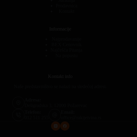
Saradnja
Prodavnica
Kontakt
Informacije
Najprodavanije
BEX Cenovnik
Najčešća Pitanja
Na popustu
Kontakt info
Naše predstavništvo se nalazi na sledećoj adresi.
Adresa:
Deligradska 3, 12000 Požarevac
Telefon:
Email:
012 511 255
office@rakijeivina.rs