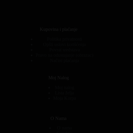
Kupovina i plaćanje
Politika privatnosti
Opšti uslovi korišćenja
Povrat sredstava
Pravo na odustajanje (obrazac)
Načini plaćanja
Moj Nalog
Moj nalog
Lista želja
Moja Korpa
O Nama
O nama