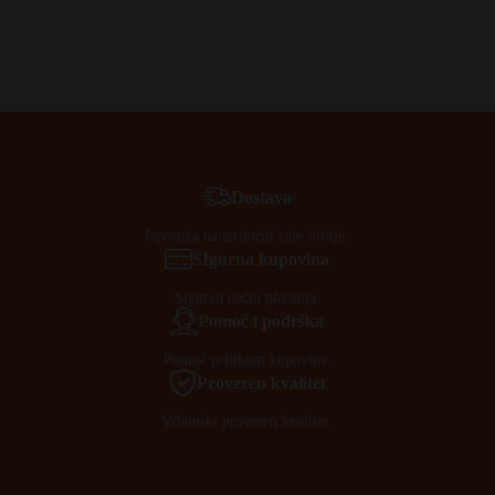
Dostava
Isporuka na teritoriji cele Srbije.
SIgurna kupovina
Siguran način plaćanja.
Pomoć i podrška
Pomoć prilikom kupovine.
Proveren kvalitet
Vrhunski proveren kvalitet.