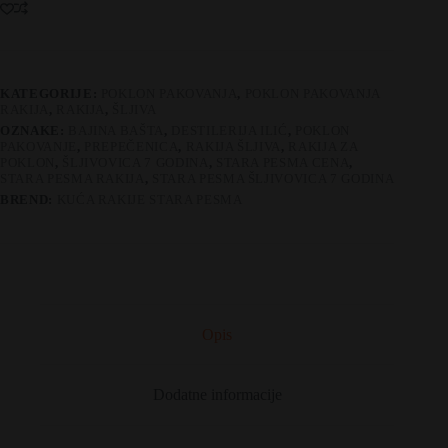
godina
–
sa
kutijom
količina
KATEGORIJE:
POKLON PAKOVANJA
,
POKLON PAKOVANJA
RAKIJA
,
RAKIJA
,
ŠLJIVA
OZNAKE:
BAJINA BAŠTA
,
DESTILERIJA ILIĆ
,
POKLON
PAKOVANJE
,
PREPEČENICA
,
RAKIJA ŠLJIVA
,
RAKIJA ZA
POKLON
,
ŠLJIVOVICA 7 GODINA
,
STARA PESMA CENA
,
STARA PESMA RAKIJA
,
STARA PESMA ŠLJIVOVICA 7 GODINA
BREND:
KUĆA RAKIJE STARA PESMA
Opis
Dodatne informacije