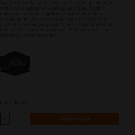
stara prirodna rakija prepečenica, nastala od najkvalitetnijih
sorti šljiva sa zapadnih obronaka planine Tare. Strpljivo
odležavanje od punih
7 godina
u hrastovim buradima
darovalo joj je jedinstvenu kompleksnost i raskošan buke.
Dolazi u prepoznatljivoj pljosnatoj boci i elegantnoj poklon
kutiji, čineći je savršenim reprezentativnim darom za slave,
rođendane i specijalne prilike.
6 na zalihama
Stara
Dodaj u korpu
Pesma
Šljivovica
7