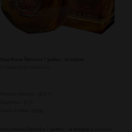
Stara Pesma Šljivovica 7 godina – sa kutijom
3.760,00
RSD
3.960,00
RSD
Originalna
Trenutna
cena
cena
je
je:
bila:
3.760,00 RSD.
3.960,00 RSD.
Procenat Alkohola
:
40,0
%
Zapremina
:
0,7
L
Zemlja Porekla
:
Srbija
Stara Pesma Šljivovica 7 godina – sa kutijom
je vrhunska