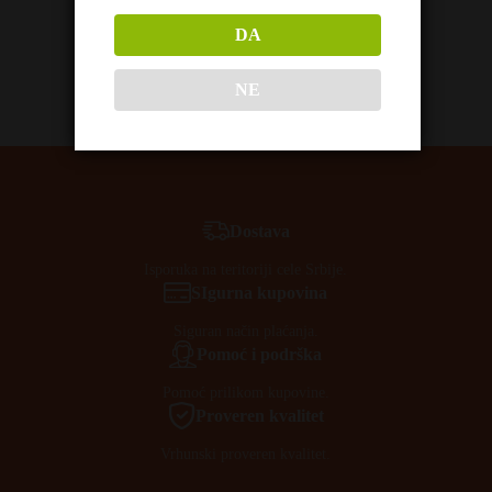
DA
NE
Dostava
Isporuka na teritoriji cele Srbije.
SIgurna kupovina
Siguran način plaćanja.
Pomoć i podrška
Pomoć prilikom kupovine.
Proveren kvalitet
Vrhunski proveren kvalitet.