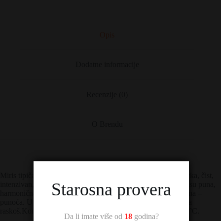
Opis
Dodatne informacije
Recenzije (0)
O Brendu
Miris tipičan za rakiju proizvedenu od kruške sorte Vilijamovka, čist,
Starosna provera
intenzivan, dozirane veoma prijatne estarske svežine. Na ukusu puna,
harmonična, zaokružena, izbalansiranog odnosa slast – kiselina –
punoća. U retronazalnom delu ukusa dominira voćno estarska
raskoš.Konzumira se kao odličan aperitiv rashlađena na 8-12°C.
Da li imate više od
18
godina?