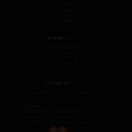
O nama
Saradnja
Prodavnica
Kontakt
Informacije
Najprodavanije
BEX Cenovnik
Najčešća Pitanja
Na popustu
Kontakt info
Naše predstavništvo se nalazi na sledećoj adresi.
Adresa:
Deligradska 3, 12000 Požarevac
Telefon:
Email:
012 511 255
office@rakijeivina.rs