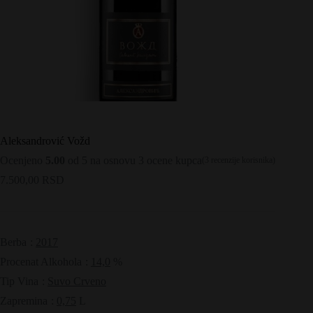
Aleksandrović Vožd
Ocenjeno
5.00
od 5 na osnovu
3
ocene kupca
(
3
recenzije korisnika)
7.500,00
RSD
Berba
:
2017
Procenat Alkohola
:
14,0
%
Tip Vina
:
Suvo Crveno
Zapremina
:
0,75
L