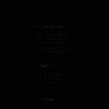
Kupovina i plaćanje
Politika privatnosti
Opšti uslovi korišćenja
Povrat sredstava
Pravo na odustajanje (obrazac)
Načini plaćanja
Moj Nalog
Moj nalog
Lista želja
Moja Korpa
O Nama
O nama