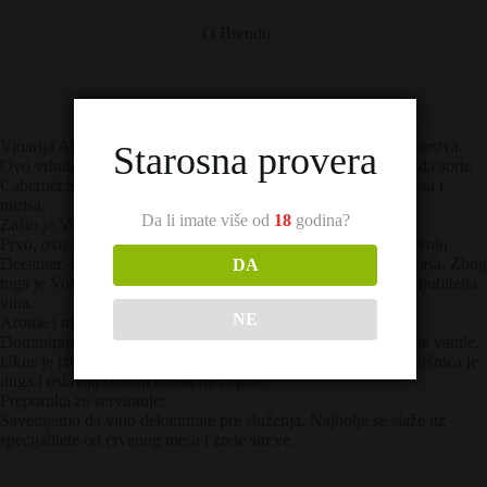
O Brendu
Vinarija Aleksandrović Vožd predstavlja sam vrh srpskog vinarstva.
Starosna provera
Ovo vrhunsko crveno vino nastalo je od najkvalitetnijeg grožđa sorte
Cabernet Sauvignon. Zato ono nudi neverovatnu punoću ukusa i
mirisa.
Da li imate više od
18
godina?
Zašto je Vožd poseban?
Prvo, ovo vino je osvojilo prestižnu zlatnu medalju na takmičenju
Decanter. Drugo, ono sadrži visok nivo prirodnih antioksidanasa. Zbog
DA
toga je Vožd istovremeno moćan i elegantan izbor za svakog ljubitelja
vina.
NE
Arome i ukus:
Dominiraju note kupine i crne ribizle, koje prati miris diskretne vanile.
Ukus je izuzetno bogat, dok su tanini mekani i somotasti. Završnica je
duga i ostavlja snažan utisak na nepcu.
Preporuka za serviranje:
Savetujemo da vino dekantirate pre služenja. Najbolje se slaže uz
specijalitete od crvenog mesa i zrele sireve.