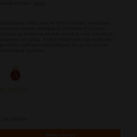
Zemlja Porekla
:
Srbija
Ekskluzivno crveno vino od 100% Cabernet Sauvignona,
ovenčano zlatnom medaljom na Decanteru (95 poena).
Odlikuje ga intenzivan karakter šumskog voća, crne ribizle i
diskretne note začina. Vožd je jedinstveno vino sa prirodno
povišenim sadržajem antioksidanasa, što ga čini krunom
šumadijskog vinarstva.
1 na zalihama
Dodaj u korpu