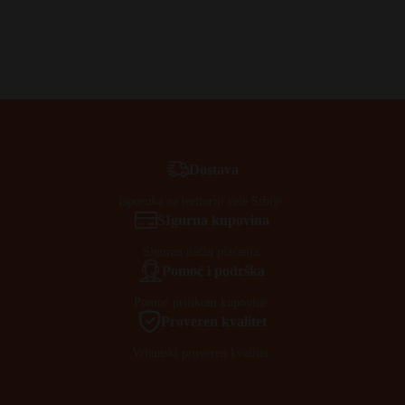
Dostava
Isporuka na teritoriji cele Srbije.
SIgurna kupovina
Siguran način plaćanja.
Pomoć i podrška
Pomoć prilikom kupovine.
Proveren kvalitet
Vrhunski proveren kvalitet.