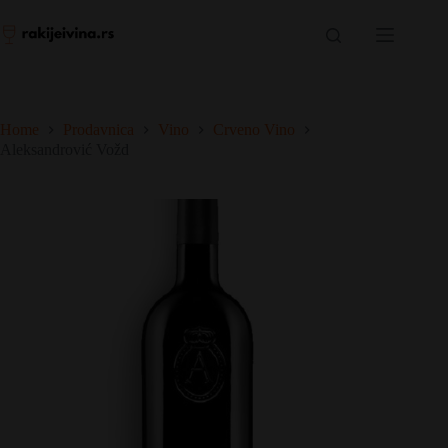
Skip
to
content
Home
Prodavnica
Vino
Crveno Vino
Aleksandrović Vožd