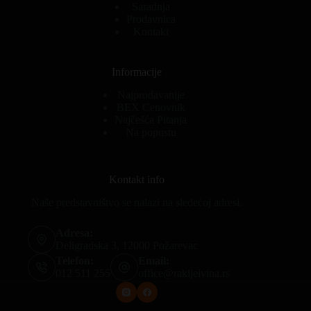
Saradnja
Prodavnica
Kontakt
Informacije
Najprodavanije
BEX Cenovnik
Najčešća Pitanja
Na popustu
Kontakt info
Naše predstavništvo se nalazi na sledećoj adresi.
Adresa:
Deligradska 3, 12000 Požarevac
Telefon:
Email:
012 511 255
office@rakijeivina.rs