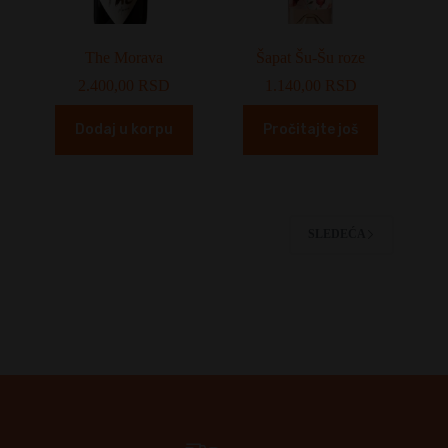
The Morava
Šapat Šu-Šu roze
2.400,00
RSD
1.140,00
RSD
Dodaj u korpu
Pročitajte još
SLEDEĆA