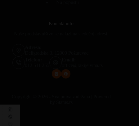
Na popustu
Kontakt info
Naše predstavništvo se nalazi na sledećoj adresi.
Adresa:
Deligradska 3, 12000 Požarevac
Telefon:
Email:
012 511 255
office@rakijeivina.rs
Copyright © 2026 - Sva prava zadržana | Powered
by
Status.rs