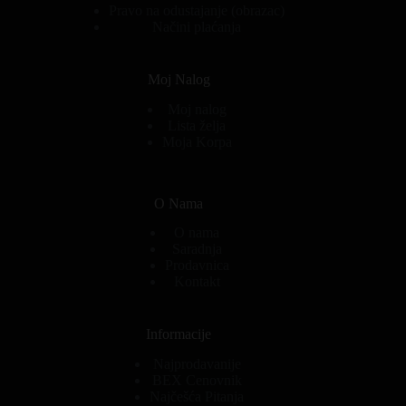
Pravo na odustajanje (obrazac)
Načini plaćanja
Moj Nalog
Moj nalog
Lista želja
Moja Korpa
O Nama
O nama
Saradnja
Prodavnica
Kontakt
Informacije
Najprodavanije
BEX Cenovnik
Najčešća Pitanja